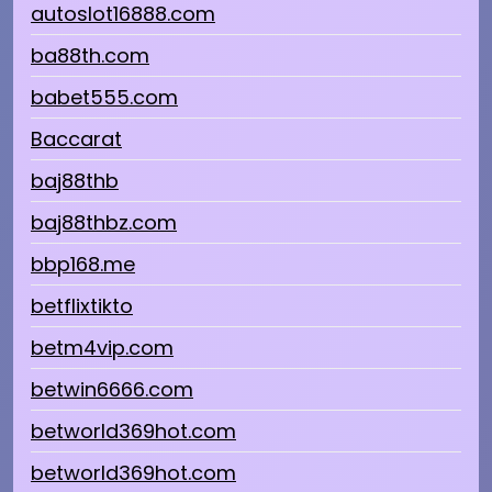
autoslot16888.com
ba88th.com
babet555.com
Baccarat
baj88thb
baj88thbz.com
bbp168.me
betflixtikto
betm4vip.com
betwin6666.com
betworld369hot.com
betworld369hot.com