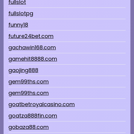
fullslot
fullslotpg
funny18
future24bet.com
gachawin168.com
gamehit8888.com
gaojing888
gem99ths.com
gem99ths.com
goatbetroyalcasino.com
goatza888fin.com
gobaza88.com