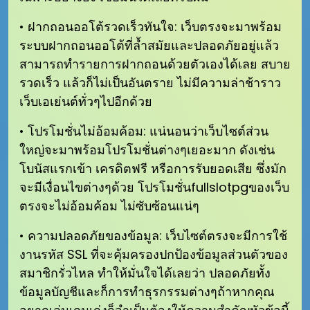
• ฝากถอนออโต้รวดเร็วทันใจ: เว็บตรงจะมาพร้อม
ระบบฝากถอนออโต้ที่ล้ำสมัยและปลอดภัยอยู่แล้ว
สามารถทำรายการฝากถอนด้วยตัวเองได้เลย สบาย
รวดเร็ว แล้วก็ไม่เป็นอันตราย ไม่มีความล่าช้าราว
เว็บเอเย่นต์ทั่วๆไปอีกด้วย
• โปรโมชั่นไม่อ้อมค้อม: แน่นอนว่าเว็บไซต์ส่วน
ใหญ่จะมาพร้อมโปรโมชั่นต่างๆเยอะมาก ดังเช่น
โบนัสแรกเข้า เครดิตฟรี หรือการรับยอดเสีย ซึ่งมัก
จะมีเงื่อนไขต่างๆด้วย โปรโมชั่นfullslotpgของเว็บ
ตรงจะไม่อ้อมค้อม ไม่ซับซ้อนแน่ๆ
• ความปลอดภัยของข้อมูล: เว็บไซต์ตรงจะมีการใช้
งานรหัส SSL ที่จะคุ้มครองปกป้องข้อมูลส่วนตัวของ
สมาชิกรั่วไหล ทำให้มั่นใจได้เลยว่า ปลอดภัยทั้ง
ข้อมูลบัญชีและก็การทำธุรกรรมต่างๆถ้าหากคุณ