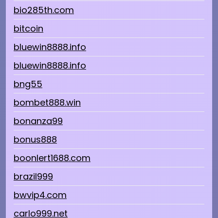
bio285th.com
bitcoin
bluewin8888.info
bluewin8888.info
bng55
bombet888.win
bonanza99
bonus888
boonlert1688.com
brazil999
bwvip4.com
carlo999.net