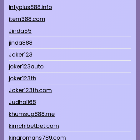
infyplus888.info
item388.com
Jinda55
jinda888
Joker123
joker123auto
joker123th
Joker123th.com
Judhai168
khumsup888.me
kimchibetbet.com
kingromans789.com