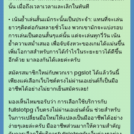
นั้น เมื่อถึงเวลาเวลาและเลิกในทันที
• เน้นย้ำเล่นสั้นแม้กระนั้นเป็นประจำ: แทนที่จะเล่น
ยาวๆติดต่อกันหลายชั่วโมง พวกเขามักจะแบ่งรอบ
การเล่นเป็นตอนสั้นๆแค่นั้น แต่จะเล่นทุกวี่วัน เน้น
ย้ำความสม่ำเสมอ เพื่อจับจังหวะของเกมได้แม่นขึ้น
เพิ่มโอกาสสำหรับการได้กำไรในระยะยาวได้ดีขึ้น
อีกด้วย มาลองกันได้เลยค่ะครับ
สมัครสมาชิกใหม่กับพวกเรา pgslot ได้แล้ววันนี้
เพียงแค่เลือกเว็บไซต์ตรงไม่ผ่านเอเย่นต์ก็เป็นมือ
อาชีพได้อย่างไม่ยากเย็นสมัครเลย!
มองเห็นไหมขอรับว่า การเลือกใช้บริการกับ
fullslotpg เว็บตรงไม่ผ่านเอเย่นต์นั้น ช่วยสำหรับ
ในการเปลี่ยนมือใหม่ให้แปลงเป็นมืออาชีพได้อย่าง
ง่ายๆเลยล่ะครับ มืออาชีพส่วนมากให้ความสำคัญ
กับการเลือกใช้บริการfullslotpgกับเว็บต่างๆอย่าง