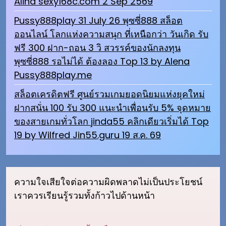
Alina sexy168c.com 2 Sep 2569
Pussy888play 31 July 26 พุซซี่888 สล็อต
ออนไลน์ โลกแห่งความสนุก ที่เหนือกว่า วันเกิด รับ
ฟรี 300 ฝาก-ถอน 3 วิ สวรรค์ของนักลงทุน
พุซซี่888 รอไม่ได้ ต้องลอง Top 13 by Alena
Pussy888play.me
สล็อตเครดิตฟรี ศูนย์รวมเกมยอดนิยมแห่งยุคใหม่
ฝากสนั่น 100 รับ 300 แนะนำเพื่อนรับ 5% จุดหมาย
ของสายเกมทั่วโลก jinda55 คลิกเดียวเริ่มได้ Top
19 by Wilfred Jin55.guru 19 ส.ค. 69
ความใจเสียใจต่อความผิดพลาดไม่เป็นประโยชน์
เราควรเรียนรู้รวมทั้งก้าวไปด้านหน้า