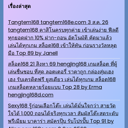
เรื่องล่าสุด
Tangtem168 tangtem168e.com 3 ส.ค. 26
tangtem168 คาสิโนครบทุกค่าย เข้าเล่นง่าย ฟีลดี
ทุกยอดฝาก 10% ฝาก-ถอน อัตโนมัติ คัดมาแล้ว
เล่นได้ทุกเกม สล็อต168 เข้าให้ทัน ก่อนรางวัลหลุด
มือ Top 89 by Janell
สล็อต168 21 สิงหา 69 hengjing168 เกมสล็อต ที่ผู้
เล่นชื่นชอบ ที่สุด ลอตเตอรี่ ราคาถูก กล่องสุ่มเฮง
เฮง รับเครดิตฟรี ยูสเดียว เล่นได้ทุกเกม สล็อต168
เกมสล็อตหลายร้อยแบบ Top 28 by Erma
hengjing168d.com
Sexy168 รู้ก่อนเลือกโต๊ะ เล่นได้มั่นใจกว่า สายวัด
ใจได้ 1,000 ถอนได้จริงทุกเวลา สัมผัสโต๊ะสดระดับ
พรีเมียม บาคาร่า สมัครปุ๊บ รับโปรปั๊บ Top 91 by