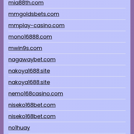
mia88th.com
mmgoldsbets.com
mmplay-casino.com
mono16888.com
mwin9s.com
nagawaybet.com
nakoya1688.site
nakoya1688.site
nemo168casino.com
niseko168bet.com
niseko168bet.com
no1huay