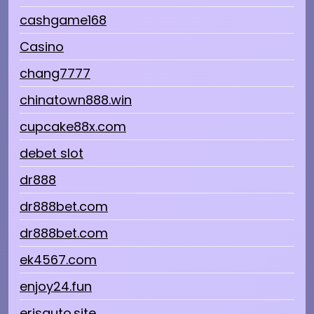
cashgame168
Casino
chang7777
chinatown888.win
cupcake88x.com
debet slot
dr888
dr888bet.com
dr888bet.com
ek4567.com
enjoy24.fun
erisauto.site