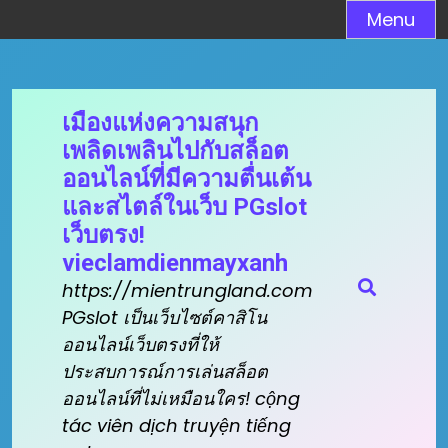
Skip
Menu
to
content
เมืองแห่งความสนุก
เพลิดเพลินไปกับสล็อต
ออนไลน์ที่มีความตื่นเต้น
และสไตล์ในเว็บ PGslot
เว็บตรง!
vieclamdienmayxanh
https://mientrungland.com
PGslot เป็นเว็บไซต์คาสิโน
ออนไลน์เว็บตรงที่ให้
ประสบการณ์การเล่นสล็อต
ออนไลน์ที่ไม่เหมือนใคร! cộng
tác viên dịch truyện tiếng