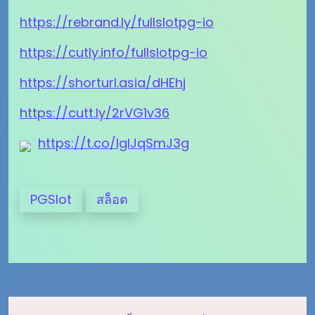
https://rebrand.ly/fullslotpg-io
https://cutly.info/fullslotpg-io
https://shorturl.asia/dHEhj
https://cutt.ly/2rVG1v36
https://t.co/lgIJqSmJ3g
PGSlot
สล็อต
แนะแนว